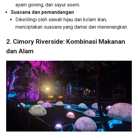
ayam goreng, dan sayur asem.
Suasana dan pemandangan
Dikelilingi oleh sawah hijau dan kolam ikan,
menciptakan suasana yang damai dan menenangkan.
2. Cimory Riverside: Kombinasi Makanan
dan Alam