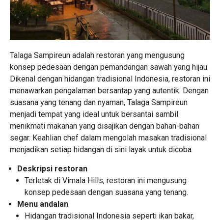
Talaga Sampireun adalah restoran yang mengusung
konsep pedesaan dengan pemandangan sawah yang hijau.
Dikenal dengan hidangan tradisional Indonesia, restoran ini
menawarkan pengalaman bersantap yang autentik. Dengan
suasana yang tenang dan nyaman, Talaga Sampireun
menjadi tempat yang ideal untuk bersantai sambil
menikmati makanan yang disajikan dengan bahan-bahan
segar. Keahlian chef dalam mengolah masakan tradisional
menjadikan setiap hidangan di sini layak untuk dicoba.
Deskripsi restoran
Terletak di Vimala Hills, restoran ini mengusung
konsep pedesaan dengan suasana yang tenang.
Menu andalan
Hidangan tradisional Indonesia seperti ikan bakar,