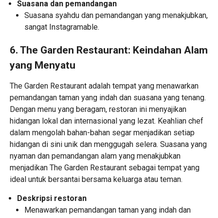
Suasana dan pemandangan
Suasana syahdu dan pemandangan yang menakjubkan,
sangat Instagramable.
6. The Garden Restaurant: Keindahan Alam
yang Menyatu
The Garden Restaurant adalah tempat yang menawarkan
pemandangan taman yang indah dan suasana yang tenang.
Dengan menu yang beragam, restoran ini menyajikan
hidangan lokal dan internasional yang lezat. Keahlian chef
dalam mengolah bahan-bahan segar menjadikan setiap
hidangan di sini unik dan menggugah selera. Suasana yang
nyaman dan pemandangan alam yang menakjubkan
menjadikan The Garden Restaurant sebagai tempat yang
ideal untuk bersantai bersama keluarga atau teman.
Deskripsi restoran
Menawarkan pemandangan taman yang indah dan