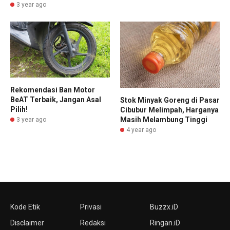
3 year ago
Rekomendasi Ban Motor
BeAT Terbaik, Jangan Asal
Stok Minyak Goreng di Pasar
Pilih!
Cibubur Melimpah, Harganya
Masih Melambung Tinggi
3 year ago
4 year ago
Kode Etik
Privasi
Buzzx.iD
Disclaimer
Redaksi
Ringan.iD