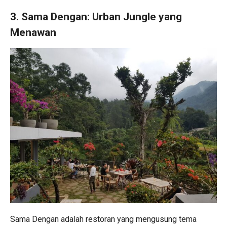
3. Sama Dengan: Urban Jungle yang
Menawan
Sama Dengan adalah restoran yang mengusung tema