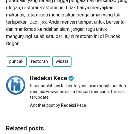
pedesaan yang tenang hingga pengalaman bersantap yang
elegan, restoran-restoran ini tidak hanya menyajikan
makanan, tetapi juga menciptakan pengalaman yang tak
terlupakan. Jadi, jika Anda mencari tempat untuk bersantai
dan menikmati keindahan alam, jangan ragu untuk
mengunjungi salah satu dari tujuh restoran ini di Puncak
Bogor.
puncak
restoran
wisata
Redaksi Kece
Hibur adalah portal berita yang bisa menghibur dan
menjadi wawasan serta tempat mencari informasi
terupdate
Another post by Redaksi Kece
Related posts