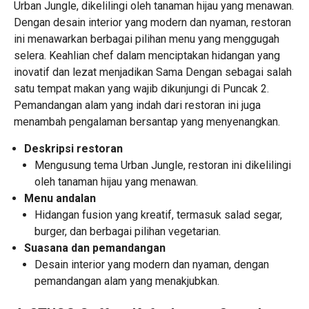
Urban Jungle, dikelilingi oleh tanaman hijau yang menawan.
Dengan desain interior yang modern dan nyaman, restoran
ini menawarkan berbagai pilihan menu yang menggugah
selera. Keahlian chef dalam menciptakan hidangan yang
inovatif dan lezat menjadikan Sama Dengan sebagai salah
satu tempat makan yang wajib dikunjungi di Puncak 2.
Pemandangan alam yang indah dari restoran ini juga
menambah pengalaman bersantap yang menyenangkan.
Deskripsi restoran
Mengusung tema Urban Jungle, restoran ini dikelilingi
oleh tanaman hijau yang menawan.
Menu andalan
Hidangan fusion yang kreatif, termasuk salad segar,
burger, dan berbagai pilihan vegetarian.
Suasana dan pemandangan
Desain interior yang modern dan nyaman, dengan
pemandangan alam yang menakjubkan.