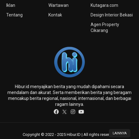
Iklan
Wartawan
Kutagara.com
Tentang
Kontak
Design Interior Bekasi
Agen Property
Cikarang
Hibur.id menyajikan berita yang mudah dipahami secara
mendalam dan akurat. Serta memberikan berita yang beragam
mencakup berita regional, nasional, internasional, dan berbagai
ragam lainnya.
LAINNYA
Copyright © 2022 - 2025 Hibur.ID | All rights reserved.