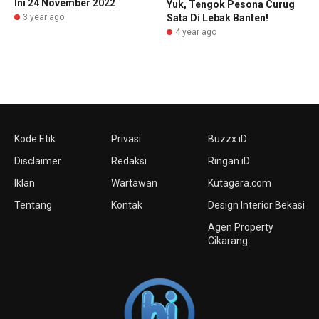
Ini 24 November 2022
Yuk, Tengok Pesona Curug
3 year ago
Sata Di Lebak Banten!
4 year ago
Kode Etik
Privasi
Buzzx.iD
Disclaimer
Redaksi
Ringan.iD
Iklan
Wartawan
Kutagara.com
Tentang
Kontak
Design Interior Bekasi
Agen Property
Cikarang