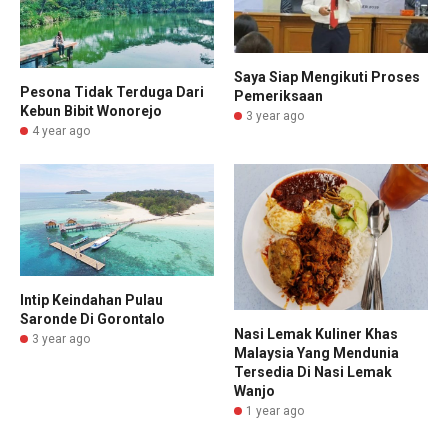
Saya Siap Mengikuti Proses
Pesona Tidak Terduga Dari
Pemeriksaan
Kebun Bibit Wonorejo
3 year ago
4 year ago
Intip Keindahan Pulau
Saronde Di Gorontalo
Nasi Lemak Kuliner Khas
3 year ago
Malaysia Yang Mendunia
Tersedia Di Nasi Lemak
Wanjo
1 year ago