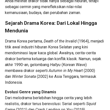
Anda melihat drakor tidak hanya sebagai hiburan, tetapi
sebagai cermin yang merefleksikan nilai-nilai
kemanusiaan, budaya, dan perubahan zaman.
Sejarah Drama Korea: Dari Lokal Hingga
Mendunia
Drama Korea pertama,
Death of the Invalid
(1964), menjadi
titik awal industri hiburan
Korea Selatan
yang kini
mendominasi layar kaca global. Awalnya, cerita-cerita
drakor bertema keluarga dan konflik klasik. Namun, sejak
akhir 1990-an, gelombang
Hallyu
(Korean Wave)
membawa drakor seperti
Autumn in My Heart
(2000)
dan
Winter Sonata
(2002) ke Asia Tenggara, termasuk
Indonesia.
Evolusi Genre yang Dinamis
Dari melodrama berlebihan hingga cerita yang lebih
realistis, drakor terus berevolusi. Serial seperti
Squid
Game
(2021) dan
Crash Landing on You
(2019)