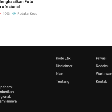
enghasilkan Foto
rofesional
1093
Redaksi Kece
Kode Etik
Privasi
Disclaimer
Redaksi
Iklan
Wartawa
Tentang
Kontak
dipahami
mberikan
gional,
gam lainnya.