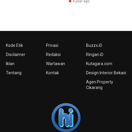
4 year ago
Kode Etik
Privasi
Buzzx.iD
Disclaimer
Redaksi
Ringan.iD
Iklan
Wartawan
Kutagara.com
Tentang
Kontak
Design Interior Bekasi
Agen Property
Cikarang