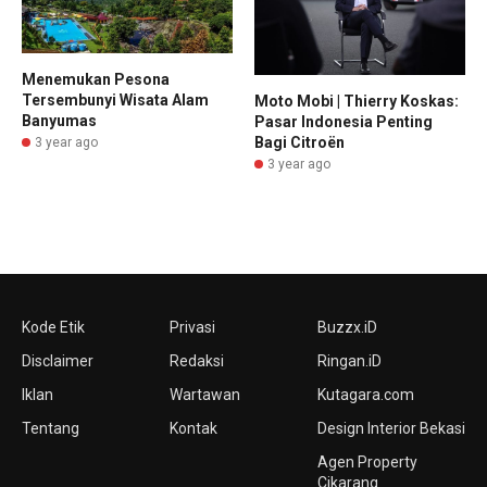
Menemukan Pesona
Tersembunyi Wisata Alam
Moto Mobi | Thierry Koskas:
Banyumas
Pasar Indonesia Penting
Bagi Citroën
3 year ago
3 year ago
Kode Etik
Privasi
Buzzx.iD
Disclaimer
Redaksi
Ringan.iD
Iklan
Wartawan
Kutagara.com
Tentang
Kontak
Design Interior Bekasi
Agen Property
Cikarang