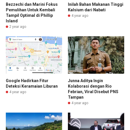
Bezzechi dan Marini Fokus
Inilah Bahan Makanan Tinggi
Pemulihan Untuk Kembali
Kalsium dari Nabati
Tampil Optimal di Phillip
4 year ago
Island
2 year ago
Junna Aditya Ingin
Google Hadirkan Fitur
Kolaborasi dengan Rio
Deteksi Keramaian Liburan
Febrian, Viral Disebut PNS
4 year ago
Tampan
4 year ago