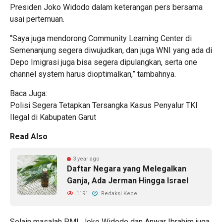
Presiden Joko Widodo dalam keterangan pers bersama
usai pertemuan.
“Saya juga mendorong Community Learning Center di
Semenanjung segera diwujudkan, dan juga WNI yang ada di
Depo Imigrasi juga bisa segera dipulangkan, serta one
channel system harus dioptimalkan,” tambahnya.
Baca Juga:
Polisi Segera Tetapkan Tersangka Kasus Penyalur TKI
Ilegal di Kabupaten Garut
Read Also
3 year ago
Daftar Negara yang Melegalkan
Ganja, Ada Jerman Hingga Israel
1191
Redaksi Kece
Selain masalah PMI, Joko Widodo dan Anwar Ibrahim juga