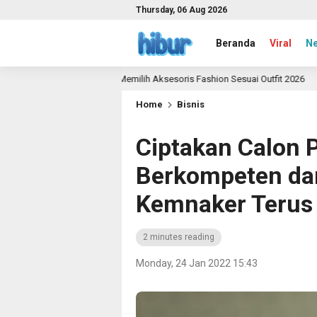
Thursday, 06 Aug 2026
Beranda
Viral
N
Panduan Memilih Aksesoris Fashion Sesuai Outfit 2026
go
2 month a
Home
Bisnis
Ciptakan Calon 
Berkompeten dan 
Kemnaker Terus
2 minutes reading
Monday, 24 Jan 2022 15:43