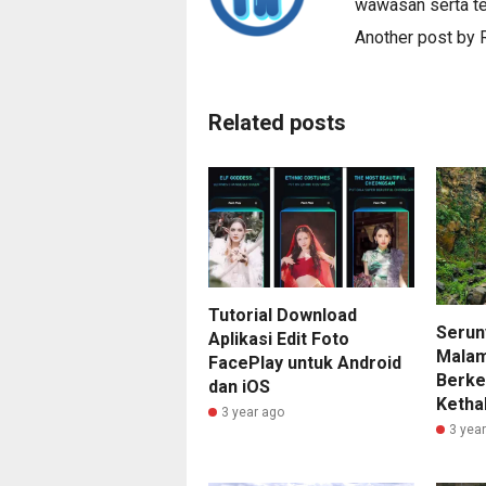
wawasan serta te
Another post by
Related posts
Tutorial Download
Serun
Aplikasi Edit Foto
Mala
FacePlay untuk Android
Berke
dan iOS
Ketha
3 year ago
3 yea