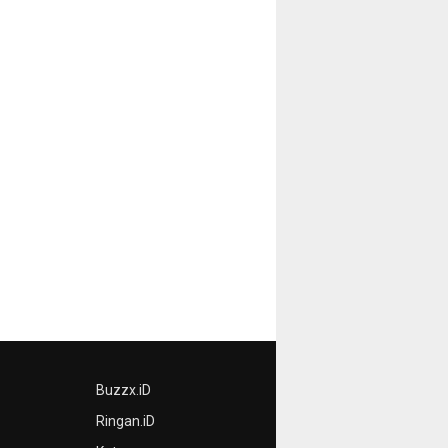
Buzzx.iD
Ringan.iD