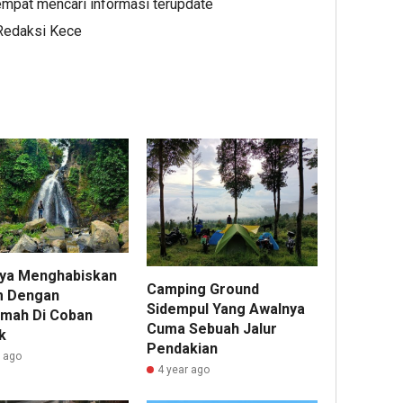
mpat mencari informasi terupdate
 Redaksi Kece
ya Menghabiskan
Camping Ground
m Dengan
Sidempul Yang Awalnya
mah Di Coban
Cuma Sebuah Jalur
k
Pendakian
r ago
4 year ago