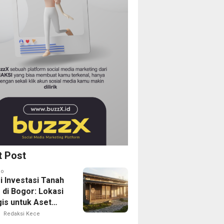
t Post
go
i Investasi Tanah
 di Bogor: Lokasi
gis untuk Aset
Depan
Redaksi Kece