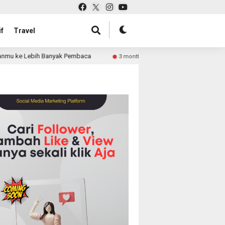
f
Travel
 Banyak Pembaca
Pabrik Tas untuk Retail atau Perusaha
3 month ago