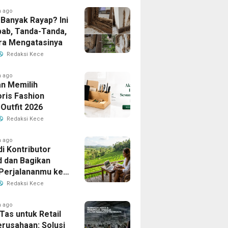
h ago
Banyak Rayap? Ini
ab, Tanda-Tanda,
ra Mengatasinya
Redaksi Kece
h ago
n Memilih
ris Fashion
Outfit 2026
Redaksi Kece
h ago
i Kontributor
d dan Bagikan
 Perjalananmu ke
Banyak Pembaca
Redaksi Kece
h ago
Tas untuk Retail
erusahaan: Solusi