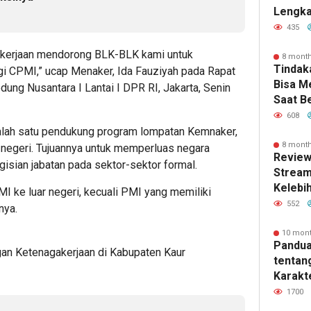
Lengka
e
Kebutu
435
akerjaan mendorong BLK-BLK kami untuk
8 mont
Tindak
 CPMI,” ucap Menaker, Ida Fauziyah pada Rapat
Bisa 
ung Nusantara I Lantai I DPR RI, Jakarta, Senin
Saat B
608
lah satu pendukung program lompatan
Kemnaker
,
8 mont
 negeri. Tujuannya untuk memperluas negara
Review
isian jabatan pada sektor-sektor formal.
Stream
Kelebi
I ke luar negeri, kecuali PMI yang memiliki
dan Fi
552
pnya.
10 mon
Pandua
n Ketenagakerjaan di Kabupaten Kaur
tentan
Karakte
dan Ma
1700