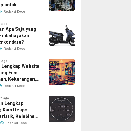
p untuk
han Bisnis Anda
Redaksi Kece
h ago
an Apa Saja yang
Membahayakan
erkendara?
Redaksi Kece
h ago
 Lengkap Website
ing Film:
han, Kekurangan,
tur Unggulan
Redaksi Kece
th ago
n Lengkap
g Kain Despo:
ristik, Kelebihan,
nfaatnya
Redaksi Kece