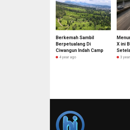
Berkemah Sambil
Menur
Berpetualang Di
X ini 
Ciwangun Indah Camp
Setel
4 year ago
3 yea