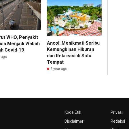
ut WHO, Penyakit
Ancol: Menikmati Seribu
Bisa Menjadi Wabah
Kemungkinan Hiburan
ah Covid-19
dan Rekreasi di Satu
r ago
Tempat
3 year ago
Kode Etik
Privasi
Disclaimer
Redaksi