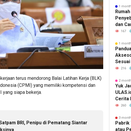
1 mont
Rumah 
Penyeb
dan Ca
167
1 mont
Pandua
Akseso
Sesuai 
216
kerjaan
terus mendorong Balai Latihan Kerja (BLK)
2 mont
donesia (CPMI) yang memiliki kompetensi dan
Yuk Jad
I yang siapa bekerja.
ULAS.i
Cerita
Lebih 
260
3 mont
Satpam BRI, Penipu di Pematang Siantar
Pabrik 
atau P
ksinya