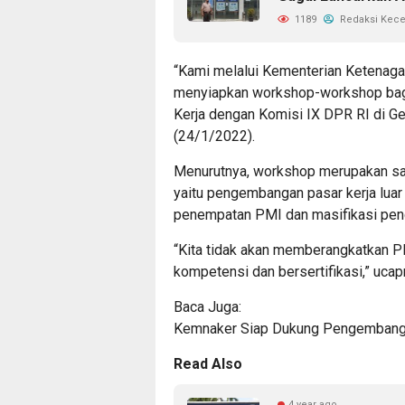
1189
Redaksi Kec
“Kami melalui Kementerian Ketenag
menyiapkan workshop-workshop bagi
Kerja dengan Komisi IX DPR RI di Ged
(24/1/2022).
Menurutnya, workshop merupakan sa
yaitu pengembangan pasar kerja luar
penempatan PMI dan masifikasi peng
“Kita tidak akan memberangkatkan PM
kompetensi dan bersertifikasi,” uca
Baca Juga:
Kemnaker Siap Dukung Pengembanga
Read Also
4 year ago