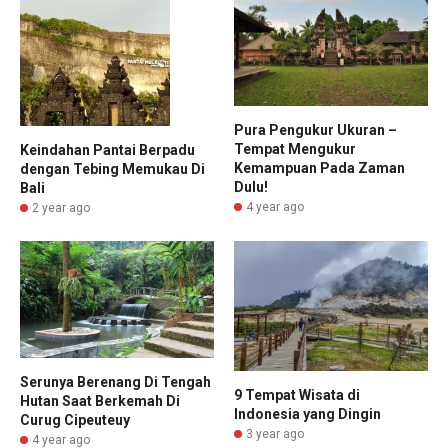
Pura Pengukur Ukuran –
Tempat Mengukur
Keindahan Pantai Berpadu
Kemampuan Pada Zaman
dengan Tebing Memukau Di
Dulu!
Bali
4 year ago
2 year ago
Serunya Berenang Di Tengah
9 Tempat Wisata di
Hutan Saat Berkemah Di
Indonesia yang Dingin
Curug Cipeuteuy
3 year ago
4 year ago