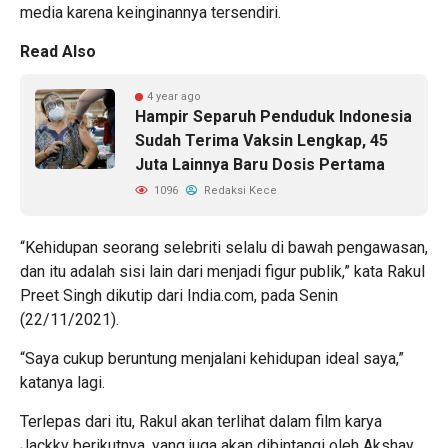
media karena keinginannya tersendiri.
Read Also
4 year ago
Hampir Separuh Penduduk Indonesia
Sudah Terima Vaksin Lengkap, 45
Juta Lainnya Baru Dosis Pertama
1096
Redaksi Kece
“Kehidupan seorang selebriti selalu di bawah pengawasan,
dan itu adalah sisi lain dari menjadi figur publik,” kata Rakul
Preet Singh dikutip dari India.com, pada Senin
(22/11/2021).
“Saya cukup beruntung menjalani kehidupan ideal saya,”
katanya lagi.
Terlepas dari itu, Rakul akan terlihat dalam film karya
Jackky berikutnya, yang juga akan dibintangi oleh
Akshay