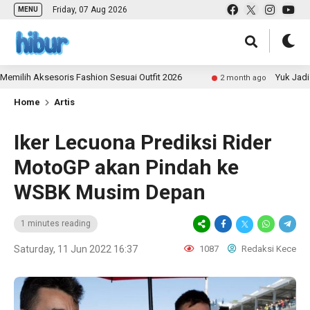
Friday, 07 Aug 2026
MENU
ih Aksesoris Fashion Sesuai Outfit 2026
Yuk Jadi Kon
2 month ago
Home
Artis
Iker Lecuona Prediksi Rider
MotoGP akan Pindah ke
WSBK Musim Depan
1 minutes reading
Saturday, 11 Jun 2022 16:37
1087
Redaksi Kece