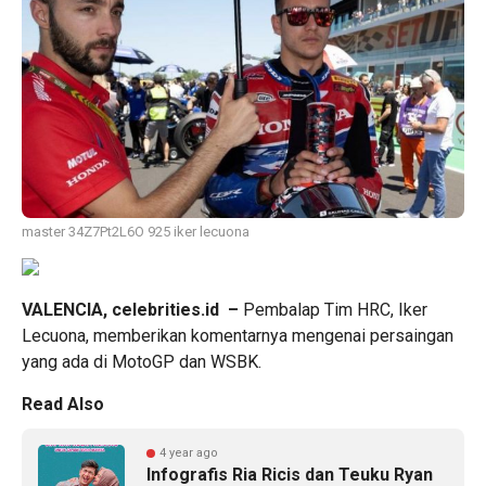
master 34Z7Pt2L6O 925 iker lecuona
VALENCIA, celebrities.id –
Pembalap Tim HRC,
Iker
Lecuona
, memberikan komentarnya mengenai persaingan
yang ada di
MotoGP
dan
WSBK
.
Read Also
4 year ago
Infografis Ria Ricis dan Teuku Ryan