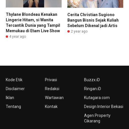
Thylane Blondeau Kenakan
Cerita Christian Sugiono
Lingerie Hitam, si Wanita
Bangun Bisnis Sejak Kuliah
Tercantik Dunia yang Tampil
Sebelum Dikenal jadi Artis
Memukau di Etam Live Show
2 year ago
4 year ago
Kode Etik
Privasi
Buzzx.iD
Disclaimer
Redaksi
Ringan.iD
Iklan
Wartawan
Kutagara.com
Tentang
Kontak
Design Interior Bekasi
Agen Property
Cikarang