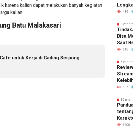
Lengka
aik karena kalian dapat melakukan banyak kegiatan
Kebutu
rga kalian.
439
ung Batu Malakasari
8 mont
Tindak
Bisa 
Saat B
615
 Cafe untuk Kerja di Gading Serpong
8 mont
e
Review
Stream
Kelebi
dan Fi
557
10 mon
Pandua
tentan
Karakte
dan Ma
1708