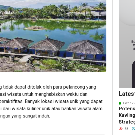
 tidak dapat ditolak oleh para pelancong yang
Lates
si wisata untuk menghabiskan waktu dan
raktifitas. Banyak lokasi wisata unik yang dapat
1 week 
 dari wisata kuliner unik atau bahkan wisata alam
Potens
Kavling
ngan yang sangat indah.
Strate
Masa 
58