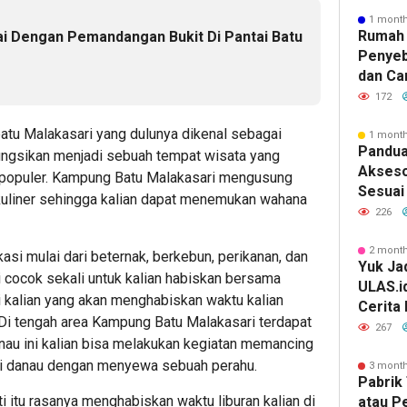
1 mont
Rumah 
i Dengan Pemandangan Bukit Di Pantai Batu
Penyeb
dan Ca
e
172
atu Malakasari yang dulunya dikenal sebagai
1 mont
Pandua
ungsikan menjadi sebuah tempat wisata yang
Akseso
 populer. Kampung Batu Malakasari mengusung
Sesuai 
 kuliner sehingga kalian dapat menemukan wahana
226
2 mont
i mulai dari beternak, berkebun, perikanan, dan
Yuk Jad
i cocok sekali untuk kalian habiskan bersama
ULAS.i
i kalian yang akan menghabiskan waktu kalian
Cerita
Di tengah area Kampung Batu Malakasari terdapat
Lebih 
267
nau ini kalian bisa melakukan kegiatan memancing
ngi danau dengan menyewa sebuah perahu.
3 mont
Pabrik 
 itu rasanya menghabiskan waktu liburan kalian di
atau P