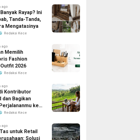
h ago
Banyak Rayap? Ini
ab, Tanda-Tanda,
ra Mengatasinya
Redaksi Kece
h ago
n Memilih
ris Fashion
Outfit 2026
Redaksi Kece
h ago
i Kontributor
d dan Bagikan
 Perjalananmu ke
Banyak Pembaca
Redaksi Kece
h ago
Tas untuk Retail
erusahaan: Solusi