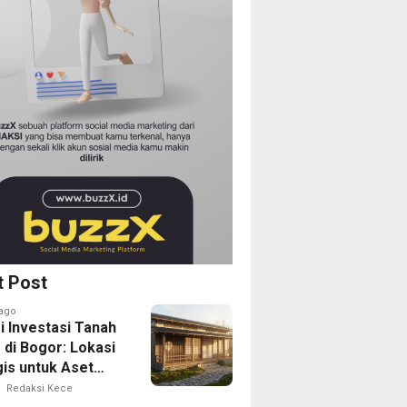
t Post
ago
i Investasi Tanah
 di Bogor: Lokasi
gis untuk Aset
Depan
Redaksi Kece