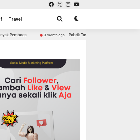
f
Travel
Pabrik Tas untuk Retail atau Perusahaan: Solusi Lengkap
3 month ago