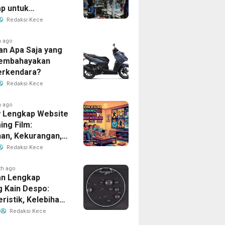
p untuk
han Bisnis Anda
Redaksi Kece
h ago
an Apa Saja yang
Membahayakan
erkendara?
Redaksi Kece
h ago
 Lengkap Website
ing Film:
han, Kekurangan,
tur Unggulan
Redaksi Kece
th ago
n Lengkap
g Kain Despo:
ristik, Kelebihan,
nfaatnya
Redaksi Kece