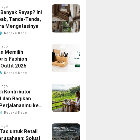
h ago
Banyak Rayap? Ini
ab, Tanda-Tanda,
ra Mengatasinya
Redaksi Kece
h ago
n Memilih
ris Fashion
Outfit 2026
Redaksi Kece
h ago
i Kontributor
d dan Bagikan
 Perjalananmu ke
Banyak Pembaca
Redaksi Kece
h ago
Tas untuk Retail
erusahaan: Solusi