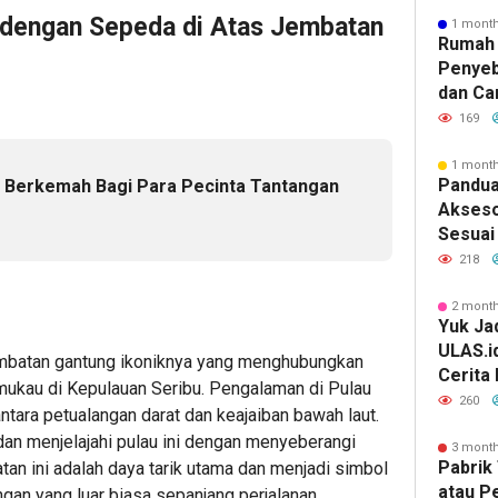
hi dengan Sepeda di Atas Jembatan
1 mont
Rumah 
Penyeb
dan Ca
169
1 mont
Pandua
i Berkemah Bagi Para Pecinta Tantangan
Akseso
e
Sesuai 
218
2 mont
Yuk Jad
ULAS.i
jembatan gantung ikoniknya yang menghubungkan
Cerita
mukau di Kepulauan Seribu. Pengalaman di Pulau
Lebih 
260
tara petualangan darat dan keajaiban bawah laut.
n menjelajahi pulau ini dengan menyeberangi
3 mont
Pabrik 
tan ini adalah daya tarik utama dan menjadi simbol
atau P
an yang luar biasa sepanjang perjalanan.