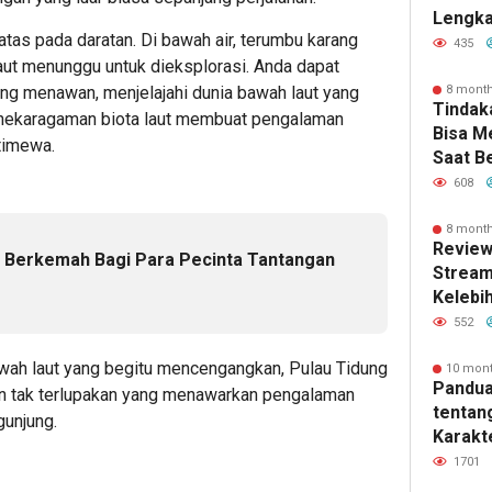
Lengka
tas pada daratan. Di bawah air, terumbu karang
Kebutu
435
aut menunggu untuk dieksplorasi. Anda dapat
yang menawan, menjelajahi dunia bawah laut yang
8 mont
Tindak
eanekaragaman biota laut membuat pengalaman
Bisa 
stimewa.
Saat B
608
8 mont
Review
i Berkemah Bagi Para Pecinta Tantangan
Stream
e
Kelebi
dan Fi
552
wah laut yang begitu mencengangkan, Pulau Tidung
10 mon
Pandua
dan tak terlupakan yang menawarkan pengalaman
tentan
gunjung.
Karakte
dan Ma
1701