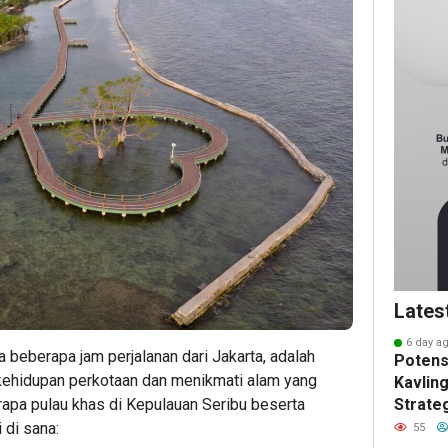
Lates
6 day a
a beberapa jam perjalanan dari Jakarta, adalah
Potens
ri kehidupan perkotaan dan menikmati alam yang
Kavling
rapa pulau khas di Kepulauan Seribu beserta
Strate
Masa 
 di sana:
55