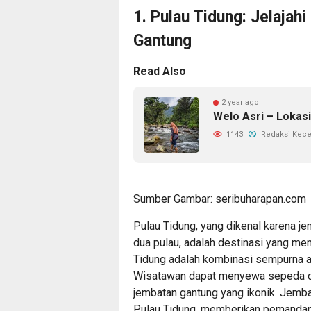
1. Pulau Tidung: Jelaja
Gantung
Read Also
2 year ago
Welo Asri – Lokas
1143
Redaksi Kec
Sumber Gambar: seribuharapan.com
Pulau Tidung, yang dikenal karena 
dua pulau, adalah destinasi yang me
Tidung adalah kombinasi sempurna an
Wisatawan dapat menyewa sepeda da
jembatan gantung yang ikonik. Jemba
Pulau Tidung, memberikan pemandang