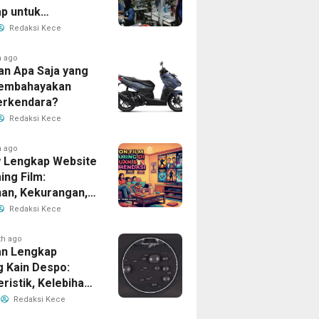
p untuk
han Bisnis Anda
Redaksi Kece
h ago
an Apa Saja yang
Membahayakan
erkendara?
Redaksi Kece
h ago
 Lengkap Website
ing Film:
han, Kekurangan,
tur Unggulan
Redaksi Kece
th ago
n Lengkap
g Kain Despo:
ristik, Kelebihan,
nfaatnya
Redaksi Kece