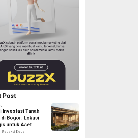
t Post
go
i Investasi Tanah
 di Bogor: Lokasi
gis untuk Aset
Depan
Redaksi Kece