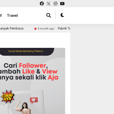
f
Travel
Pabrik Tas untuk Retail atau Perusahaan: Solusi Lengk
3 month ago