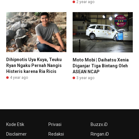
2 year ago
Dihipnotis Uya Kuya, Teuku
Moto Mobi | Daihatsu Xenia
Ryan Ngaku Pernah Nangis
Diganjar Tiga Bintang Oleh
Histeris karena Ria Ricis
ASEAN NCAP
4 year ago
3 year ago
Kode Etik
Privasi
Buzzx.iD
Disclaimer
Redaksi
Ringan.iD