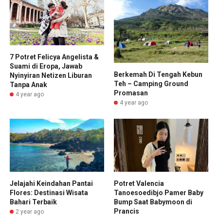
7 Potret Felicya Angelista &
Suami di Eropa, Jawab
Berkemah Di Tengah Kebun
Nyinyiran Netizen Liburan
Teh – Camping Ground
Tanpa Anak
Promasan
4 year ago
4 year ago
Jelajahi Keindahan Pantai
Potret Valencia
Flores: Destinasi Wisata
Tanoesoedibjo Pamer Baby
Bahari Terbaik
Bump Saat Babymoon di
Prancis
2 year ago