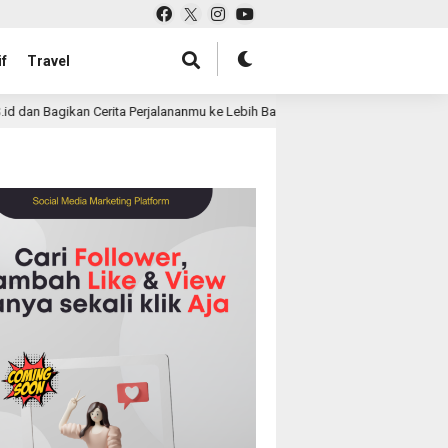
f
Travel
 Cerita Perjalananmu ke Lebih Banyak Pembaca
Pabrik T
3 month ago