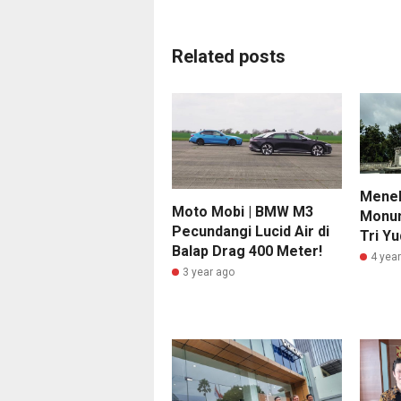
Related posts
Menel
Moto Mobi | BMW M3
Monum
Pecundangi Lucid Air di
Tri Yu
Balap Drag 400 Meter!
4 yea
3 year ago