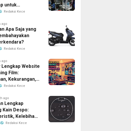
p untuk
han Bisnis Anda
Redaksi Kece
h ago
an Apa Saja yang
Membahayakan
erkendara?
Redaksi Kece
h ago
 Lengkap Website
ing Film:
han, Kekurangan,
tur Unggulan
Redaksi Kece
th ago
n Lengkap
g Kain Despo:
ristik, Kelebihan,
nfaatnya
Redaksi Kece