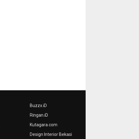
Buzzx.iD
Ringan.iD
n
Kutagara.com
Design Interior Bekasi