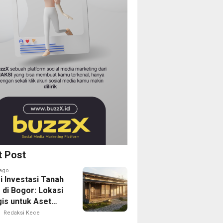
t Post
ago
i Investasi Tanah
 di Bogor: Lokasi
gis untuk Aset
Depan
Redaksi Kece