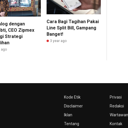
Cara Bagi Tagihan Pakai
alog dengan
Line Split Bill, Gampang
bti, CEO Zipmex
Banget!
gi Strategi
3 year ago
ihan
r ago
Kode Etik
Privasi
Disclaimer
Redaksi
Iklan
Wartawa
Tentang
Kontak