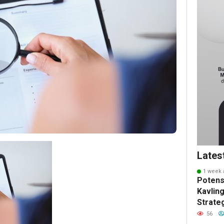
Lates
1 week 
Potens
Kavling
Strate
Masa 
56