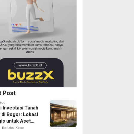
t Post
ago
i Investasi Tanah
 di Bogor: Lokasi
gis untuk Aset
Depan
Redaksi Kece