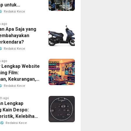
p untuk
han Bisnis Anda
Redaksi Kece
h ago
an Apa Saja yang
Membahayakan
erkendara?
Redaksi Kece
h ago
 Lengkap Website
ing Film:
han, Kekurangan,
tur Unggulan
Redaksi Kece
th ago
n Lengkap
g Kain Despo:
ristik, Kelebihan,
nfaatnya
Redaksi Kece