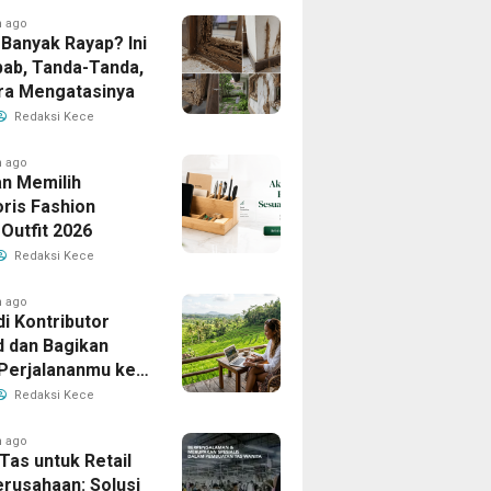
h ago
Banyak Rayap? Ini
ab, Tanda-Tanda,
ra Mengatasinya
Redaksi Kece
h ago
n Memilih
ris Fashion
Outfit 2026
Redaksi Kece
h ago
i Kontributor
d dan Bagikan
 Perjalananmu ke
Banyak Pembaca
Redaksi Kece
h ago
Tas untuk Retail
erusahaan: Solusi