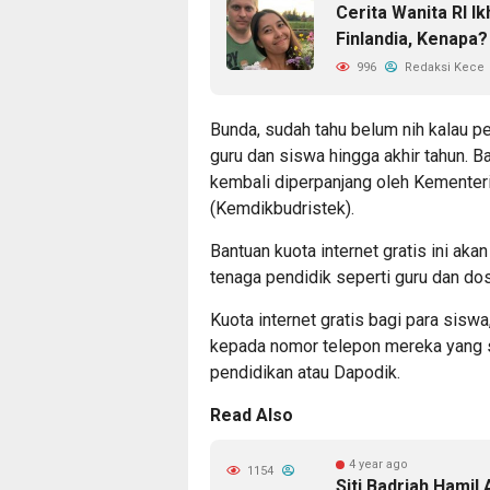
Cerita Wanita RI I
Finlandia, Kenapa?
996
Redaksi Kece
Bunda, sudah tahu belum nih kalau p
guru dan siswa hingga akhir tahun. B
kembali diperpanjang oleh Kementeri
(Kemdikbudristek).
Bantuan kuota internet gratis ini akan
tenaga pendidik seperti guru dan do
Kuota internet gratis bagi para sisw
kepada nomor telepon mereka yang s
pendidikan atau Dapodik.
Read Also
4 year ago
1154
Siti Badriah Hamil