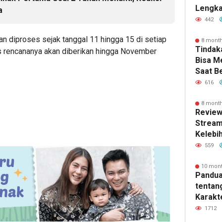
Lengka
a
Kebutu
442
kan diproses sejak tanggal 11 hingga 15 di setiap
8 mont
Tindak
tis rencananya akan diberikan hingga November
Bisa 
Saat B
616
8 mont
Review
Stream
Kelebi
dan Fi
559
10 mon
Pandua
tentan
Karakte
dan Ma
1712