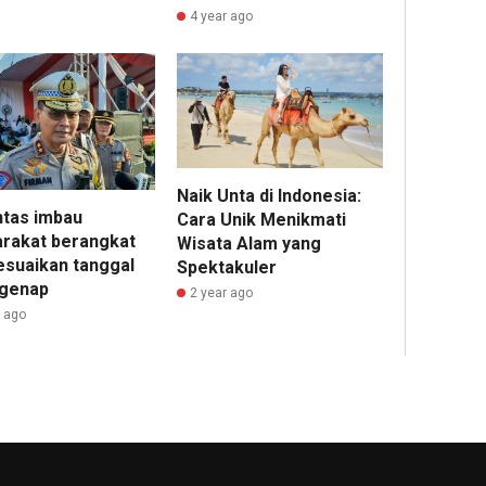
4 year ago
Naik Unta di Indonesia:
ntas imbau
Cara Unik Menikmati
rakat berangkat
Wisata Alam yang
suaikan tanggal
Spektakuler
 genap
2 year ago
r ago