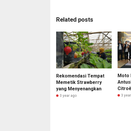
Related posts
Moto 
Rekomendasi Tempat
Antus
Memetik Strawberry
Citro
yang Menyenangkan
3 yea
3 year ago