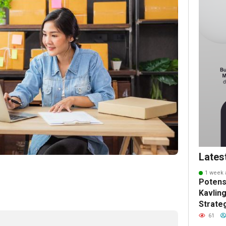
Lates
1 week 
Potens
Kavling
Strate
Masa 
61