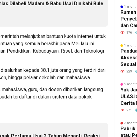
khlas Dilabeli Madam & Babu Usai Dinikahi Bule
1 mont
Rumah 
Penyeb
dan Ca
176
emerintah melanjutkan bantuan
kuota internet
untuk
antuan yang semula berakhir pada Mei lalu ini
1 mont
an Pendidikan, Kebudayaan, Riset, dan Teknologi
Pandua
Akseso
Sesuai 
 disalurkan kepada 38,1 juta orang yang terdiri dari
229
sen, hingga pelajar sekolah dan mahasiswa.
2 mont
a, mahasiswa, guru, dan dosen diberikan langsung
Yuk Jad
ULAS.i
udah terdaftar di dalam sistem data pokok
Cerita
Lebih 
271
3 mont
Pabrik 
atau P
 Anak Pertama Usai 2 Tahun Menanti, Reaksi